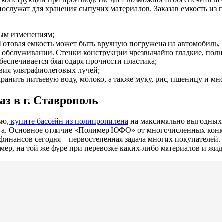
послужат для хранения сыпучих материалов. Заказав емкость из 
ным изменениям;
Готовая емкость может быть вручную погружена на автомобиль, 
е обслуживании. Стенки конструкции чрезвычайно гладкие, полн
еспечивается благодаря прочности пластика;
вия ультрафиолетовых лучей;
ранить питьевую воду, молоко, а также муку, рис, пшеницу и м
з в г. Ставрополь
ью,
купите бассейн из полипропилена
на максимально выгодных 
ента. Основное отличие «Полимер ЮФО» от многочисленных конк
ия финансов сегодня – первостепенная задача многих покупателей
ер, на той же фуре при перевозке каких-либо материалов и жид