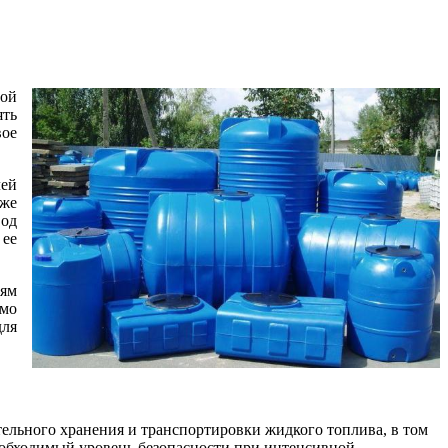
ной
ять
вое
лей
кже
вод
 ее
иям
имо
для
тельного хранения и транспортировки жидкого топлива, в том
еобходимый уровень безопасности при интенсивной