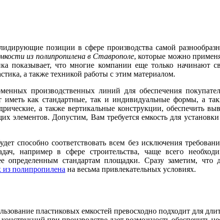
е
лидирующие позиции в сфере производства самой разнообраз
мкости из полипропилена в Ставрополе
, которые можно примен
ка показывает, что многие компании еще только начинают с
тика, а также техникой работы с этим материалом.
рменных производственных линий для обеспечения покупате
 иметь как стандартные, так и индивидуальные формы, а та
дрические, а также вертикальные конструкции, обеспечить вы
х элементов. Допустим, Вам требуется емкость для установки
удет способно соответствовать всем без исключения требован
дач, например в сфере строительства, чаще всего необход
ее определенным стандартам площадки. Сразу заметим, что 
к из полипропилена
на весьма привлекательных условиях.
ользование пластиковых емкостей превосходно подходит для дли
 конструкций при производстве дает возможность обеспечить н