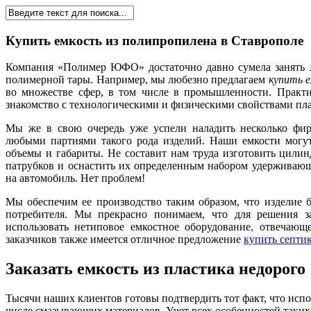
Купить емкость из полипропилена в Ставропол
Компания «Полимер ЮФО» достаточно давно сумела занять 
полимерной тары. Например, мы любезно предлагаем
купить е
во множестве сфер, в том числе в промышленности. Практи
знакомство с технологическими и физическими свойствами плас
Мы же в свою очередь уже успели наладить несколько фи
любыми партиями такого рода изделий. Наши емкости могут
объемы и габариты. Не составит нам труда изготовить цилин
патрубков и оснастить их определенным набором удерживающи
на автомобиль. Нет проблем!
Мы обеспечим ее производство таким образом, что изделие б
потребителя. Мы прекрасно понимаем, что для решения за
использовать нетиповое емкостное оборудование, отвечающ
заказчиков также имеется отличное предложение
купить септи
Заказать емкость из пластика недорого
Тысячи наших клиентов готовы подтвердить тот факт, что исп
числе смазывающих материалов. Учет всех особенностей таких